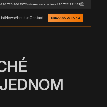
420 720 960 137
Customer service line
+420 722 991 189
List
News
About us
Contact
NEED A SOLUTION?
OCHÉ
 JEDNOM