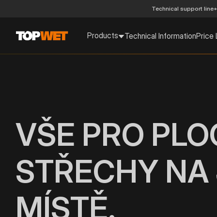
Technical support line
+
Products
Technical Information
Price 
VŠE PRO PL
STŘECHY NA
MÍSTĚ.