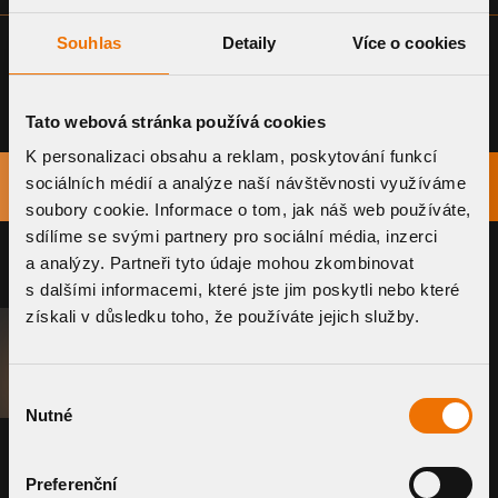
Souhlas
Detaily
Více o cookies
Tato webová stránka používá cookies
K personalizaci obsahu a reklam, poskytování funkcí
TITLE
sociálních médií a analýze naší návštěvnosti využíváme
DOWNLOAD
soubory cookie. Informace o tom, jak náš web používáte,
sdílíme se svými partnery pro sociální média, inzerci
a analýzy. Partneři tyto údaje mohou zkombinovat
s dalšími informacemi, které jste jim poskytli nebo které
získali v důsledku toho, že používáte jejich služby.
REQUEST A SYSTEM
Výběr
Nutné
souhlasu
PRODUCTS
Preferenční