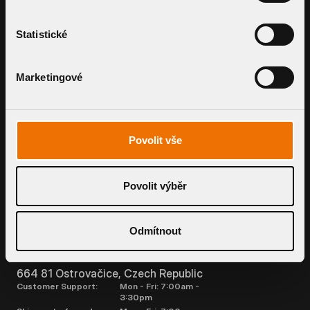
Use our smart tools to calculate price
and flow
Statistické
Marketingové
INQUIRE SYSTEM
Povolit vše
Povolit výběr
Odmítnout
TOPWET s. r. o.
Náměstí Viléma Mrštíka 62
664 81 Ostrovačice, Czech Republic
Customer Support:
Mon - Fri: 7:00am -
3:30pm