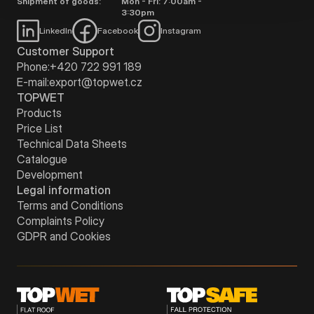
Shipment of goods:
Mon - Fri: 7:00am -
3:30pm
LinkedIn
Facebook
Instagram
Customer Support
Phone:
+420 722 991 189
E-mail:
export@topwet.cz
TOPWET
Products
Price List
Technical Data Sheets
Catalogue
Development
Legal information
Terms and Conditions
Complaints Policy
GDPR and Cookies