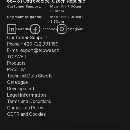
664 81 Ostrovačice, Czech Republic
Customer Support:
Mon - Fri: 7:00am -
3:30pm
Shipment of goods:
Mon - Fri: 7:00am -
3:30pm
LinkedIn
Facebook
Instagram
Customer Support
Phone:
+420 722 991 189
E-mail:
export@topwet.cz
TOPWET
Products
Price List
Technical Data Sheets
Catalogue
Development
Legal information
Terms and Conditions
Complaints Policy
GDPR and Cookies