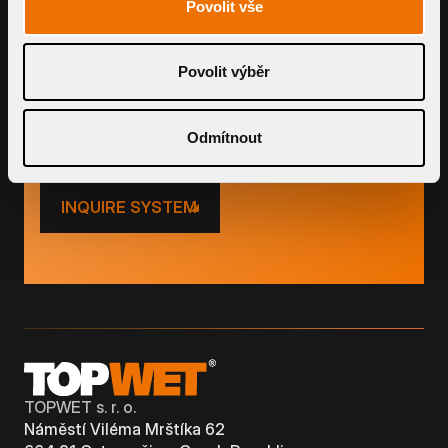
PRODUCTS
Povolit vše
Use our smart tools to calculate price
Povolit výběr
and flow
Odmítnout
INQUIRE SYSTEM
TOPWET s. r. o.
Náměstí Viléma Mrštíka 62