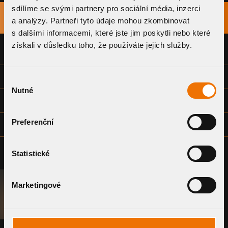
sdílíme se svými partnery pro sociální média, inzerci
TITLE
a analýzy. Partneři tyto údaje mohou zkombinovat
DOWNLOAD
s dalšími informacemi, které jste jim poskytli nebo které
získali v důsledku toho, že používáte jejich služby.
DECLARATION OF CONFORMITY
TECHNICAL DATA SHEET
Výběr
Nutné
souhlasu
INSTALLATION INSTRUCTIONS
Preferenční
DRAWING DOCUMENTATION - COMMON (DWG)
Statistické
Marketingové
REQUEST A SYSTEM