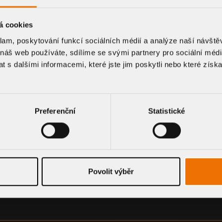
á cookies
klam, poskytování funkcí sociálních médií a analýze naší návšt
TION AND DRAWING DO
 náš web používáte, sdílíme se svými partnery pro sociální média
 s dalšími informacemi, které jste jim poskytli nebo které získa
Preferenční
Statistické
Povolit výběr