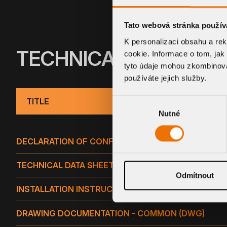
Tato webová stránka použív
K personalizaci obsahu a re
TECHNICAL INFORMA
cookie. Informace o tom, jak
tyto údaje mohou zkombinovat
používáte jejich služby.
TITLE
Výběr
Nutné
souhlasu
DECLARATION OF CONFORMITY
TECHNICAL DATA SHEET
Odmítnout
INSTALLATION INSTRUCTIONS
DRAWING DOCUMENTATION - COMMON (DWG)