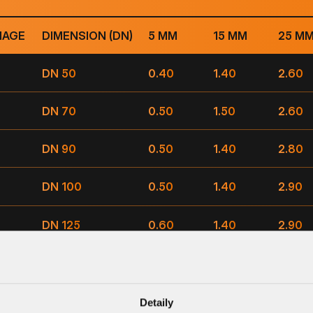
NAGE
DIMENSION (DN)
5 MM
15 MM
25 M
DN 50
0.40
1.40
2.60
DN 70
0.50
1.50
2.60
DN 90
0.50
1.40
2.80
DN 100
0.50
1.40
2.90
DN 125
0.60
1.40
2.90
Detaily