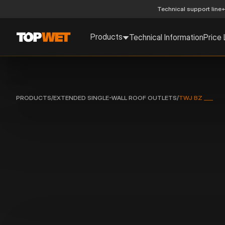
Technical support line
+
Products
Technical Information
Price 
PRODUCTS
/
EXTENDED SINGLE-WALL ROOF OUTLETS
/
TWJ BZ ___