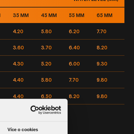
M
35 MM
45 MM
55 MM
65 MM
4.20
5.80
6.20
7.70
3.60
3.70
6.40
8.20
4.30
5.20
6.00
9.30
4.40
5.80
7.70
9.80
4.40
6.50
8.20
9.80
Více o cookies