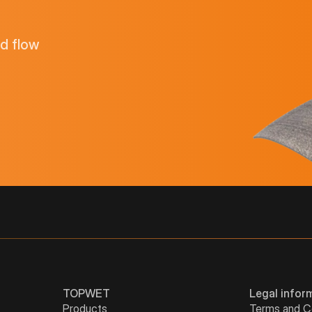
nd flow
TOPWET
Legal infor
Products
Terms and C