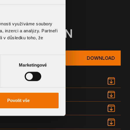
ěvnosti využíváme soubory
CUMENTATION
, inzerci a analýzy. Partneři
li v důsledku toho, že
DOWNLOAD
Marketingové
Povolit vše