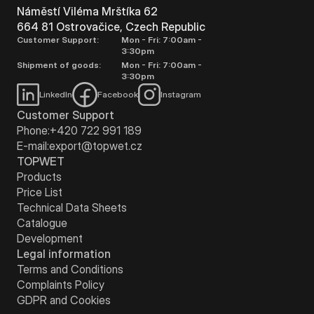
Náměstí Viléma Mrštíka 62
664 81 Ostrovačice, Czech Republic
Customer Support:
Mon - Fri: 7:00am -
3:30pm
Shipment of goods:
Mon - Fri: 7:00am -
3:30pm
LinkedIn
Facebook
Instagram
Customer Support
Phone:
+420 722 991 189
E-mail:
export@topwet.cz
TOPWET
Products
Price List
Technical Data Sheets
Catalogue
Development
Legal information
Terms and Conditions
Complaints Policy
GDPR and Cookies