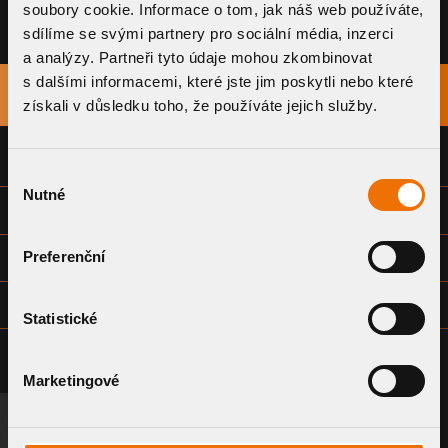
soubory cookie. Informace o tom, jak náš web používáte,
sdílíme se svými partnery pro sociální média, inzerci
a analýzy. Partneři tyto údaje mohou zkombinovat
s dalšími informacemi, které jste jim poskytli nebo které
TITLE
DOWNLOAD
získali v důsledku toho, že používáte jejich služby.
DECLARATION OF CONFORMITY
Výběr
Nutné
souhlasu
TECHNICAL DATA SHEET
Preferenční
INSTALLATION INSTRUCTIONS
DRAWING DOCUMENTATION - COMMON (DWG)
Statistické
Marketingové
REQUEST A SYSTEM