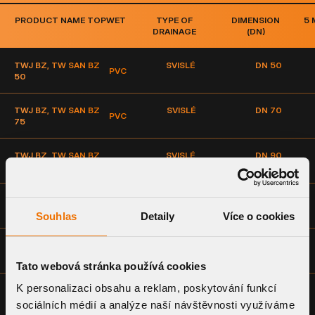
PRODUCT NAME TOPWET
TYPE OF
DIMENSION
5
DRAINAGE
(DN)
TWJ BZ, TW SAN BZ
SVISLÉ
DN 50
PVC
50
TWJ BZ, TW SAN BZ
SVISLÉ
DN 70
PVC
75
TWJ BZ, TW SAN BZ
SVISLÉ
DN 90
PVC
90
TWJ BZ, TW SAN BZ
SVISLÉ
DN 100
PVC
110
Souhlas
Detaily
Více o cookies
TWJ BZ, TW SAN BZ
SVISLÉ
DN 125
PVC
125
Tato webová stránka používá cookies
K personalizaci obsahu a reklam, poskytování funkcí
sociálních médií a analýze naší návštěvnosti využíváme