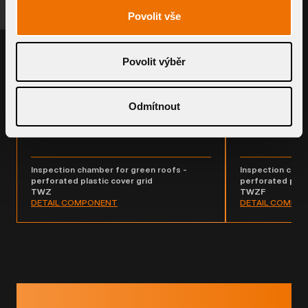
RELATED PRODUCTS
Povolit vše
Povolit výběr
Odmítnout
Inspection chamber for green roofs -
Inspection cham
perforated plastic cover grid
perforated plast
TWZ
TWZF
DETAIL COMPONENT
DETAIL COMPO