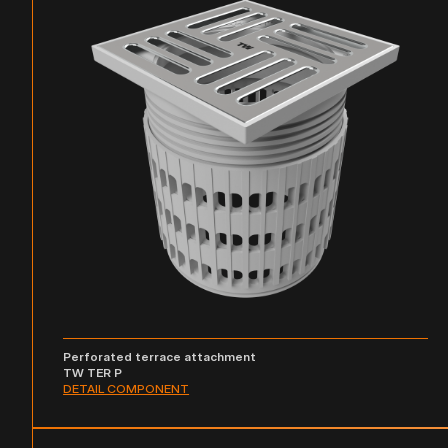
Perforated terrace attachment
TW TER P
DETAIL COMPONENT