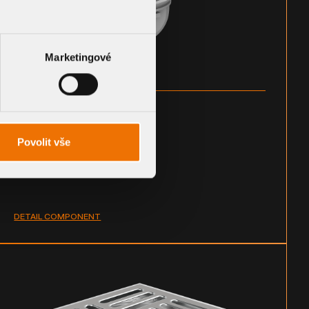
Marketingové
Mechanical roof flap
Povolit vše
TWZU KL
DETAIL COMPONENT