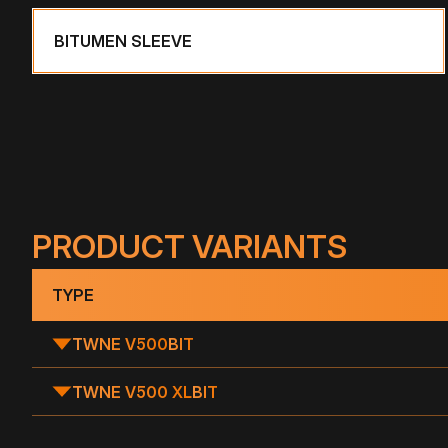
BITUMEN SLEEVE
PRODUCT VARIANTS
TYPE
TWNE V500
BIT
TWNE V500 XL
BIT