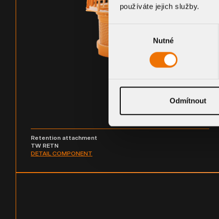
používáte jejich služby.
Výběr
Nutné
souhlasu
Odmítnout
Retention attachment
TW RETN
DETAIL COMPONENT