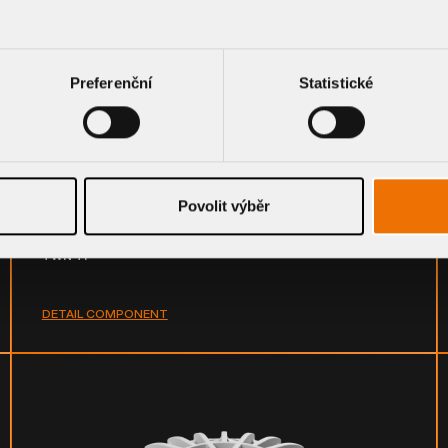
Preferenční
Statistické
Heat insulating element for extension for roof outlets
Povolit výběr
TWN TI
DETAIL COMPONENT