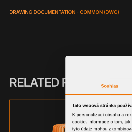
DRAWING DOCUMENTATION - COMMON (DWG)
RELATED PRODUCTS
Souhlas
Tato webová stránka použív
K personalizaci obsahu a re
cookie. Informace o tom, jak
tyto údaje mohou zkombinovat